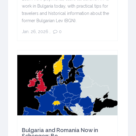
work in Bulgaria today, with practical tips for
travelers and historical information about the
former Bulgarian Lev (BGN).
Jan. 26, 2026
,
0
Bulgaria and Romania Now in
Schengen: Bo...