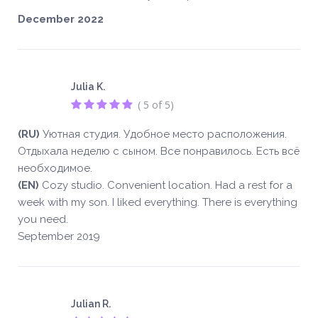
December 2022
Julia K.
( 5 of 5)
(RU)
Уютная студия. Удобное место расположения.
Отдыхала неделю с сыном. Все понравилось. Есть всё
необходимое.
(EN)
Cozy studio. Convenient location. Had a rest for a
week with my son. I liked everything. There is everything
you need.
September 2019
Julian R.