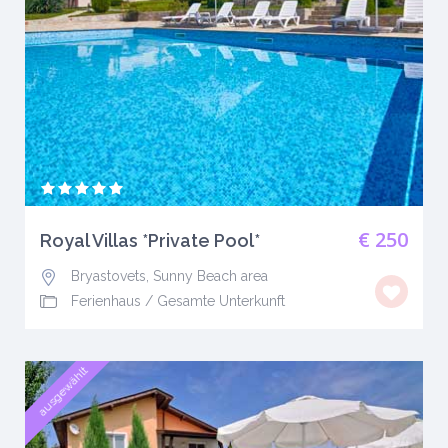
€ 250
Royal Villas *Private Pool*
Bryastovets, Sunny Beach area
Ferienhaus
/
Gesamte Unterkunft
ausgewählt