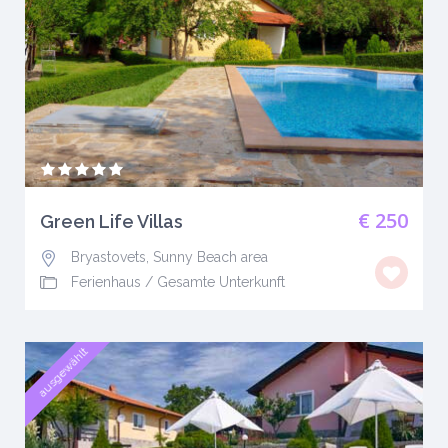
€ 250
Green Life Villas
Bryastovets, Sunny Beach area
Ferienhaus
/
Gesamte Unterkunft
ausgewählt