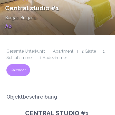
Central studio #1
Burgas
, Bulgaria
Ab
Gesamte Unterkunft
Apartment
2 Gäste
1
|
|
|
Schlafzimmer
1 Badezimmer
|
Kalender
Objektbeschreibung
CENTRAL STUDIO #1