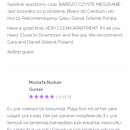
Swietnie spędzony czas. BARDZO CZYSTE MIESZKANIE.
Jest wszystko co potrzebne. Blisko do Centrum i do
morza. Rekomendujemy. Gala i Daniel Gdańsk Polska
Have a great time. VERY CLEAN APARTMENT. It's all you
need. Close to Downtown and the sea. We recommend.
Gala and Daniel Gdansk Poland
AirBnb guest
Mustafa Nurkan
Gurses
( 5 of 5)
Ev çok merkezi bir konumda. Plaja 600 mt ve her yere
ulaşım çok kolay. Her yer yürüme mesafesinde. Ev çok
temizdi ve tanıtımda bahsedilen tüm imkanlar mevcuttu.
Ev sahibi Iliya ve oğlu Georgi ye çok teşekkür ediyorum.