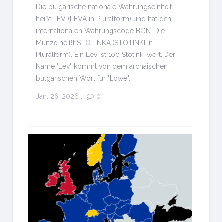
Die bulgarische nationale Währungseinheit
heißt LEV (LEVA in Pluralform) und hat den
internationalen Währungscode BGN. Die
Münze heißt STOTINKA (STOTINKI in
Pluralform). Ein Lev ist 100 Stotinki wert. Der
Name "Lev" kommt von dem archaischen
bulgarischen Wort für "Löwe".
Jan. 26, 2026
,
0