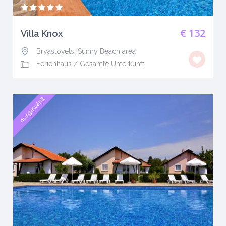
€ 132
Villa Knox
Bryastovets, Sunny Beach area
Ferienhaus
/
Gesamte Unterkunft
ausgewählt