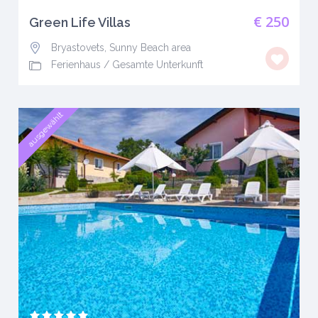
€ 250
Green Life Villas
Bryastovets, Sunny Beach area
Ferienhaus
/
Gesamte Unterkunft
ausgewählt