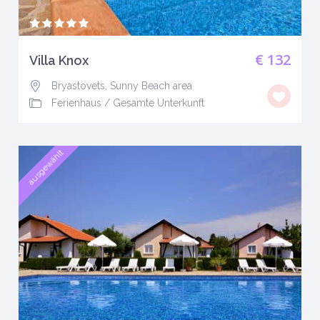
€ 132
Villa Knox
Bryastovets, Sunny Beach area
Ferienhaus
/
Gesamte Unterkunft
ausgewählt