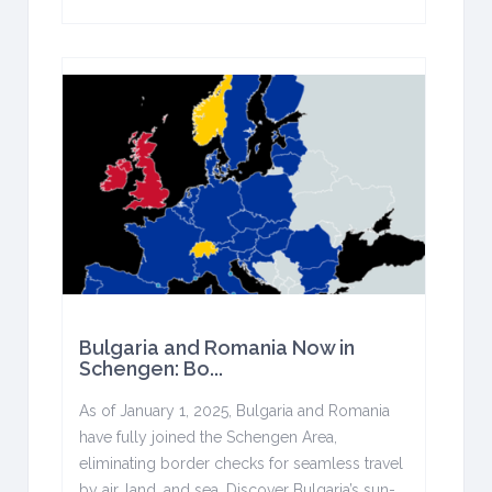
Bulgaria and Romania Now in
Schengen: Bo...
As of January 1, 2025, Bulgaria and Romania
have fully joined the Schengen Area,
eliminating border checks for seamless travel
by air, land, and sea. Discover Bulgaria’s sun-