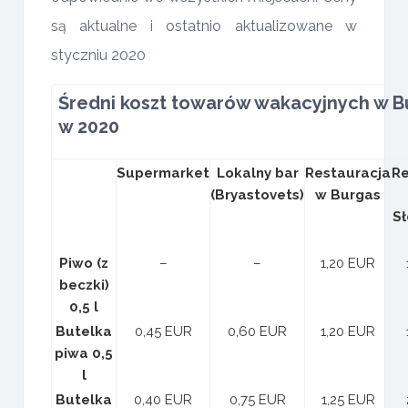
są aktualne i ostatnio aktualizowane w
styczniu 2020
Średni koszt towarów wakacyjnych w Bu
w 2020
Supermarket
Lokalny bar
Restauracja
Re
(Bryastovets)
w Burgas
S
Piwo (z
–
–
1,20 EUR
beczki)
0,5 l
Butelka
0,45 EUR
0,60 EUR
1,20 EUR
piwa 0,5
l
Butelka
0,40 EUR
0,75 EUR
1,25 EUR