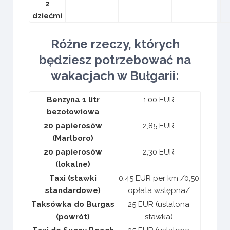
2
dziećmi
Różne rzeczy, których
będziesz potrzebować na
wakacjach w Bułgarii:
Benzyna 1 litr
1,00 EUR
bezołowiowa
20 papierosów
2,85 EUR
(Marlboro)
20 papierosów
2,30 EUR
(lokalne)
Taxi (stawki
0,45 EUR per km /0,50
standardowe)
opłata wstępna/
Taksówka do Burgas
25 EUR (ustalona
(powrót)
stawka)