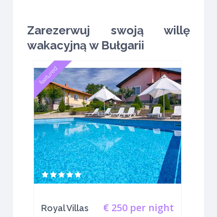
Zarezerwuj swoją willę
wakacyjną w Bułgarii
featured
€ 250
per night
Royal Villas