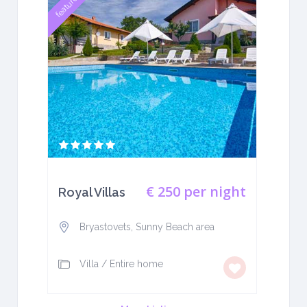
featured
€ 250
per night
Royal Villas
Bryastovets, Sunny Beach area
Villa
/
Entire home