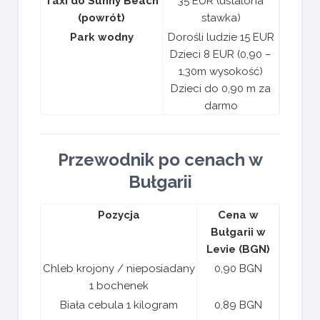
Taxi do Sunny Beach
35 EUR (ustalona
(powrót)
stawka)
Park wodny
Dorośli ludzie 15 EUR
Dzieci 8 EUR (0,90 –
1,30m wysokość)
Dzieci do 0,90 m za
darmo
Przewodnik po cenach w
Bułgarii
Pozycja
Cena w
Bułgarii w
Levie (BGN)
Chleb krojony / nieposiadany
0,90 BGN
1 bochenek
Biała cebula 1 kilogram
0,89 BGN