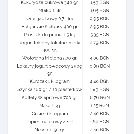
Kukurydza cukrowa 340 gr.
1,59 BGN
Mleko 1 litr
1,65 BGN
Ocet jabłkowy 0,7 litra
0,95 BGN
Bułgarskie Kiełbasy 400 gr.
2,95 BGN
Proszek do prania 1,5 kg
5,35 BGN
Jogurt lokalny lokalnej marki
0,79 BGN
400 gr.
Wołowina Mielona 500 gr.
4,00 BGN
Lokalny jogurt owocowy 290g
0,89 BGN
gr.
Kurczak 1 kilogram
4,40 BGN
Szynka 160 gr. / 10 plasterków
1,89 BGN
Kotlety Wieprzowe 700 gr.
6,76 BGN
Mąka 1 kg
1,25 BGN
Cukier 1 kilogram
2,40 BGN
Papier toaletowy 4 szt.
1,60 BGN
Nescafe 50 gr.
2,40 BGN