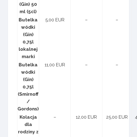
(Gin) 50
ml (5cl)
Butelka
5,00 EUR
–
–
wódki
(Gin)
0,75l
lokalnej
marki
Butelka
11,00 EUR
–
–
wódki
(Gin)
0,75l
(Smirnoff
/
Gordons)
Kolacja
–
12,00 EUR
25,00 EUR
dla
rodziny z