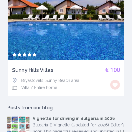
€ 100
Sunny Hills Villas
Bryastovets, Sunny Beach area
Villa
/
Entire home
Posts from our blog
Vignette for driving in Bulgaria in 2026
Bulgaria E-Vignette (Updated for 2026) Editor’s
note: This page was reviewed and updated in
[…]