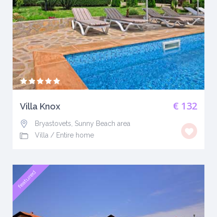
€ 132
Villa Knox
Bryastovets, Sunny Beach area
Villa
/
Entire home
featured