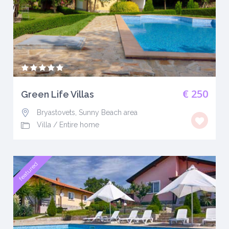
€ 250
Green Life Villas
Bryastovets, Sunny Beach area
Villa
/
Entire home
featured