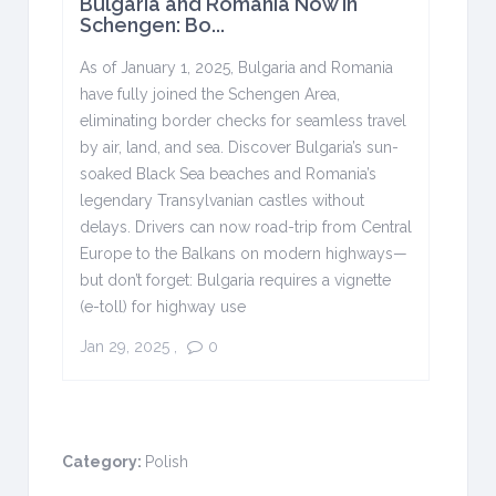
Bulgaria and Romania Now in
Schengen: Bo...
As of January 1, 2025, Bulgaria and Romania
have fully joined the Schengen Area,
eliminating border checks for seamless travel
by air, land, and sea. Discover Bulgaria’s sun-
soaked Black Sea beaches and Romania’s
legendary Transylvanian castles without
delays. Drivers can now road-trip from Central
Europe to the Balkans on modern highways—
but don’t forget: Bulgaria requires a vignette
(e-toll) for highway use
Jan 29, 2025
,
0
Category:
Polish